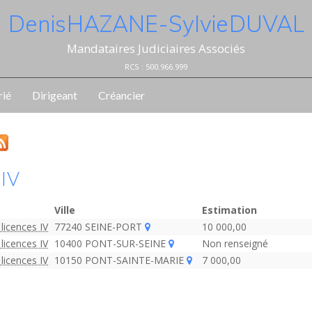
Denis HAZANE - Sylvie DUVAL
Mandataires Judiciaires Associés
RCS : 500.966.999
rié
Dirigeant
Créancier
 IV
Ville
Estimation
licences IV
77240 SEINE-PORT
10 000,00
licences IV
10400 PONT-SUR-SEINE
Non renseigné
licences IV
10150 PONT-SAINTE-MARIE
7 000,00