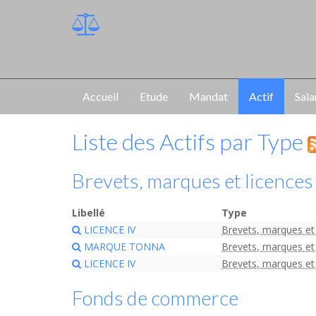
Accueil
Etude
Mandat
Actif
Sala
Liste des Actifs par Type
Brevets, marques et licences
Libellé
Type
LICENCE IV
Brevets, marques et 
MARQUE TONNA
Brevets, marques et 
LICENCE IV
Brevets, marques et 
Fonds de commerce