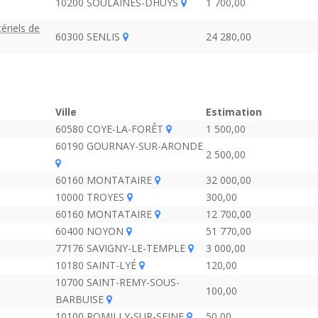
10200 SOULAINES-DHUYS
1 700,00
ériels de
60300 SENLIS
24 280,00
Ville
Estimation
60580 COYE-LA-FORÊT
1 500,00
60190 GOURNAY-SUR-ARONDE
2 500,00
60160 MONTATAIRE
32 000,00
10000 TROYES
300,00
60160 MONTATAIRE
12 700,00
60400 NOYON
51 770,00
77176 SAVIGNY-LE-TEMPLE
3 000,00
10180 SAINT-LYÉ
120,00
10700 SAINT-REMY-SOUS-
100,00
BARBUISE
10100 ROMILLY-SUR-SEINE
50,00