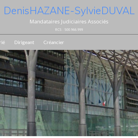
Denis HAZANE - Sylvie DUVAL
Mandataires Judiciaires Associés
RCS : 500.966.999
rié
Dirigeant
Créancier