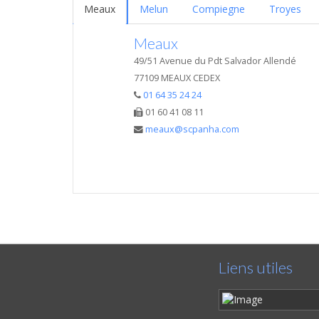
Meaux
Melun
Compiegne
Troyes
Meaux
49/51 Avenue du Pdt Salvador Allendé
77109 MEAUX CEDEX
01 64 35 24 24
01 60 41 08 11
meaux@scpanha.com
Liens utiles