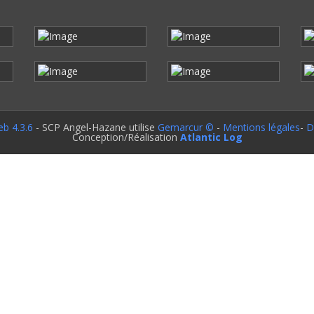
b 4.3.6
- SCP Angel-Hazane utilise
Gemarcur ©
-
Mentions légales
-
D
Conception/Réalisation
Atlantic Log