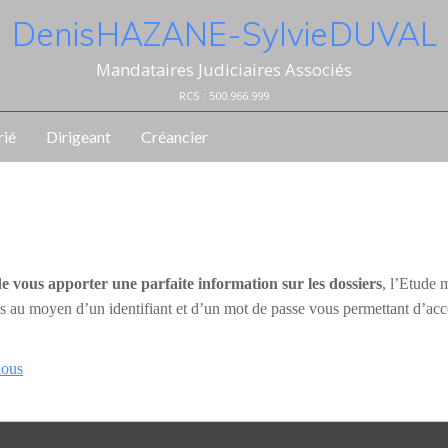
Denis HAZANE - Sylvie DUVAL
Mandataires Judiciaires Associés
RCS : 500.966.999
rié
Dirigeant
Créancier
de vous apporter une parfaite information sur les dossiers
, l’Etude 
ées au moyen d’un identifiant et d’un mot de passe vous permettant d’acc
nous