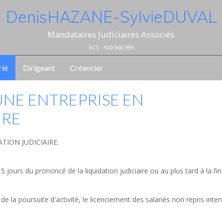
Denis HAZANE - Sylvie DUVAL
Mandataires Judiciaires Associés
RCS : 500.966.999
rié
Dirigeant
Créancier
UNE ENTREPRISE EN
IRE
TION JUDICIAIRE.
 jours du prononcé de la liquidation judiciaire ou au plus tard à la fin
e la poursuite d'activité, le licenciement des salariés non repris inter