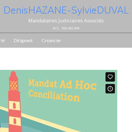
Denis HAZANE - Sylvie DUVAL
Mandataires Judiciaires Associés
RCS : 500.966.999
rié
Dirigeant
Créancier