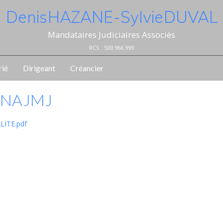
Denis HAZANE - Sylvie DUVAL
Mandataires Judiciaires Associés
RCS : 500.966.999
rié
Dirigeant
Créancier
CNAJMJ
LITE.pdf