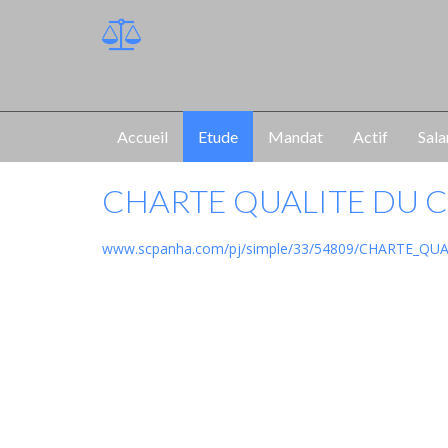
Accueil
Etude
Mandat
Actif
Sala
CHARTE QUALITE DU 
www.scpanha.com/pj/simple/33/54809/CHARTE_QUA