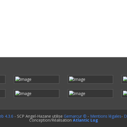
b 4.3.6
- SCP Angel-Hazane utilise
Gemarcur ©
-
Mentions légales
-
D
Conception/Réalisation
Atlantic Log