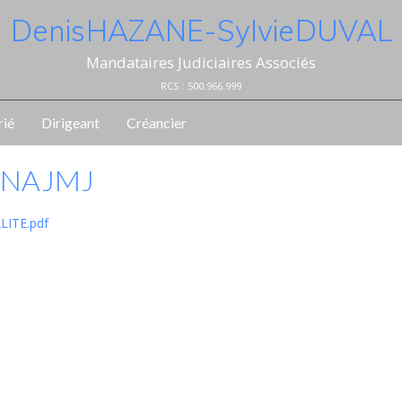
Denis HAZANE - Sylvie DUVAL
Mandataires Judiciaires Associés
RCS : 500.966.999
rié
Dirigeant
Créancier
CNAJMJ
LITE.pdf