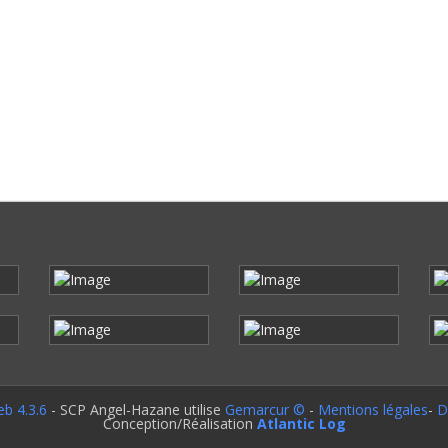
b 4.3.6
- SCP Angel-Hazane utilise
Gemarcur ©
-
Mentions légales
-
D
Conception/Réalisation
Atlantic Log