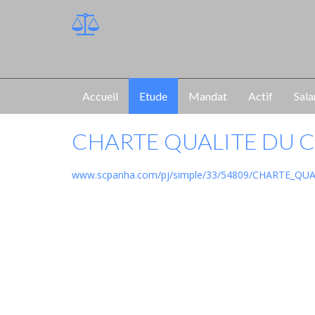
Accueil
Etude
Mandat
Actif
Sala
CHARTE QUALITE DU 
www.scpanha.com/pj/simple/33/54809/CHARTE_QUA