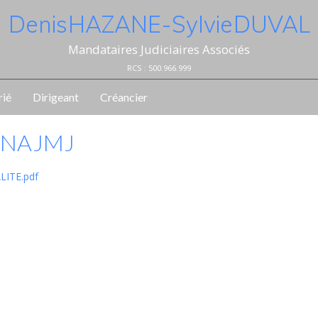
Denis HAZANE - Sylvie DUVAL
Mandataires Judiciaires Associés
RCS : 500.966.999
rié
Dirigeant
Créancier
CNAJMJ
LITE.pdf