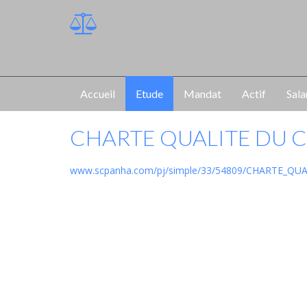
Accueil
Etude
Mandat
Actif
Sala
CHARTE QUALITE DU 
www.scpanha.com/pj/simple/33/54809/CHARTE_QUA