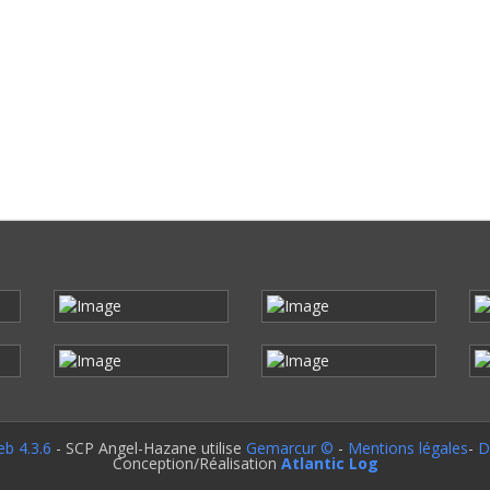
b 4.3.6
- SCP Angel-Hazane utilise
Gemarcur ©
-
Mentions légales
-
D
Conception/Réalisation
Atlantic Log