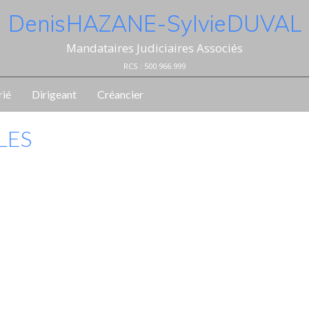
Denis HAZANE - Sylvie DUVAL
Mandataires Judiciaires Associés
RCS : 500.966.999
rié
Dirigeant
Créancier
LES