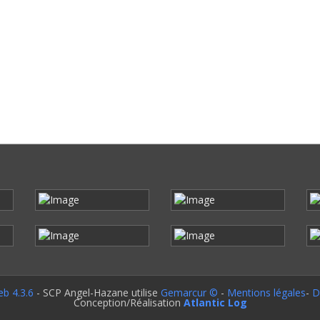
b 4.3.6
- SCP Angel-Hazane utilise
Gemarcur ©
-
Mentions légales
-
D
Conception/Réalisation
Atlantic Log