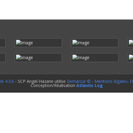
b 4.3.6
- SCP Angel-Hazane utilise
Gemarcur ©
-
Mentions légales
-
D
Conception/Réalisation
Atlantic Log