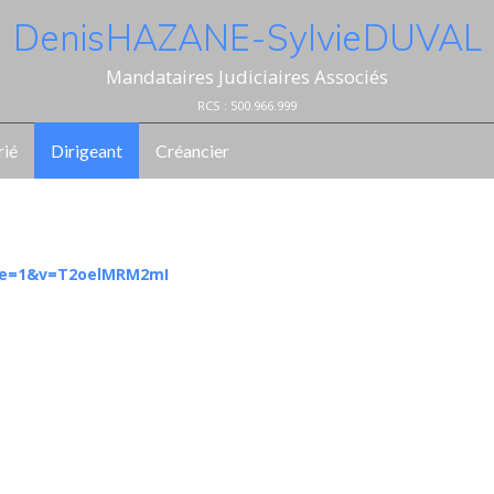
Denis HAZANE - Sylvie DUVAL
Mandataires Judiciaires Associés
RCS : 500.966.999
rié
Dirigeant
Créancier
nue=1&v=T2oelMRM2mI