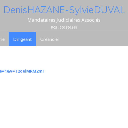
Denis HAZANE - Sylvie DUVAL
Mandataires Judiciaires Associés
RCS : 500.966.999
rié
Dirigeant
Créancier
nue=1&v=T2oelMRM2mI