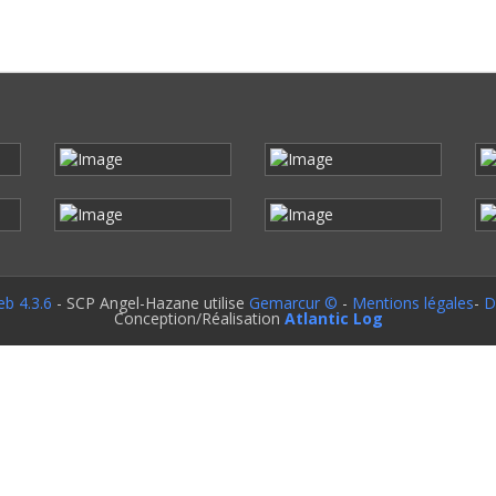
b 4.3.6
- SCP Angel-Hazane utilise
Gemarcur ©
-
Mentions légales
-
D
Conception/Réalisation
Atlantic Log