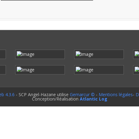
b 4.3.6
- SCP Angel-Hazane utilise
Gemarcur ©
-
Mentions légales
-
D
Conception/Réalisation
Atlantic Log