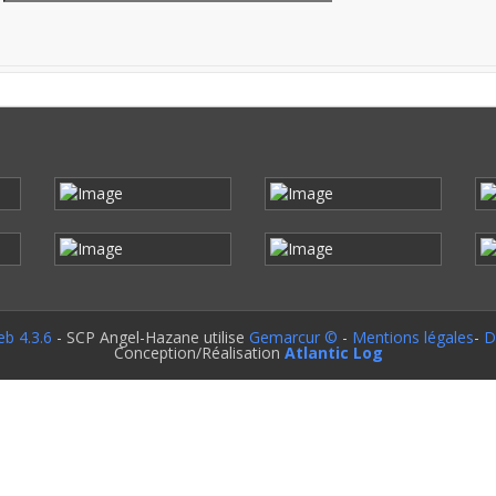
b 4.3.6
- SCP Angel-Hazane utilise
Gemarcur ©
-
Mentions légales
-
D
Conception/Réalisation
Atlantic Log