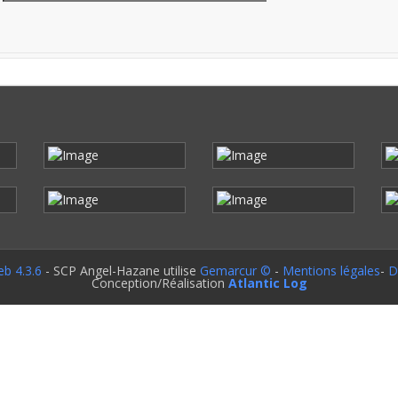
b 4.3.6
- SCP Angel-Hazane utilise
Gemarcur ©
-
Mentions légales
-
D
Conception/Réalisation
Atlantic Log