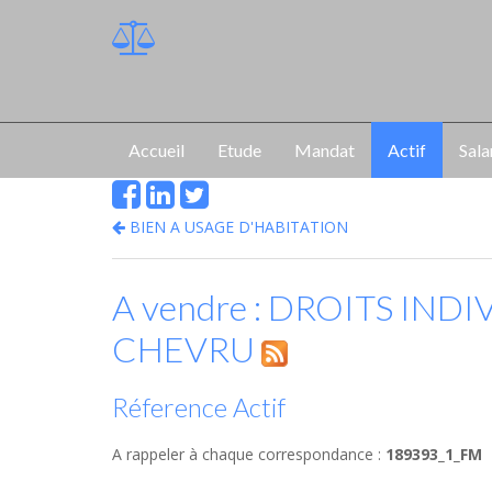
Accueil
Etude
Mandat
Actif
Sala
BIEN A USAGE D'HABITATION
A vendre : DROITS IND
CHEVRU
Réference Actif
A rappeler à chaque correspondance :
189393_1_FM