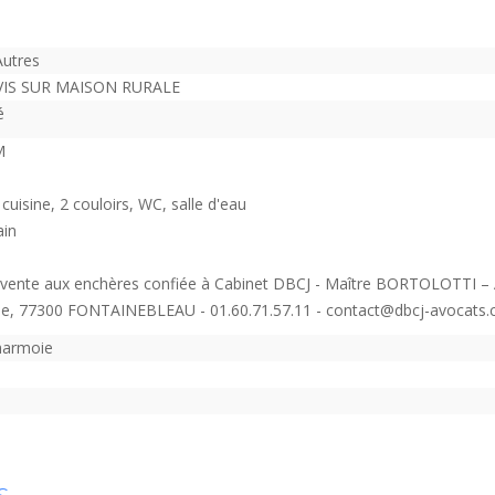
Autres
VIS SUR MAISON RURALE
é
M
cuisine, 2 couloirs, WC, salle d'eau
ain
vente aux enchères confiée à Cabinet DBCJ - Maître BORTOLOTTI – 
de, 77300 FONTAINEBLEAU - 01.60.71.57.11 - contact@dbcj-avocats
harmoie
s