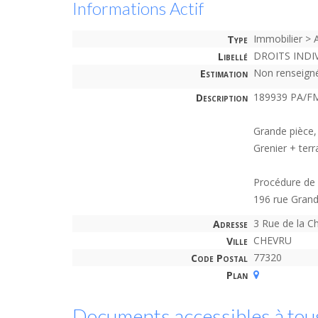
Informations Actif
Type
Immobilier > 
Libellé
DROITS INDI
Estimation
Non renseign
Description
189939 PA/F
Grande pièce, 
Grenier + terr
Procédure de 
196 rue Gran
Adresse
3 Rue de la C
Ville
CHEVRU
Code Postal
77320
Plan
Documents accessibles à tou