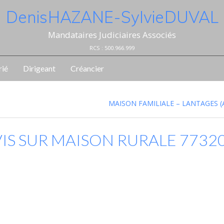
Denis HAZANE - Sylvie DUVAL
Mandataires Judiciaires Associés
RCS : 500.966.999
rié
Dirigeant
Créancier
MAISON FAMILIALE – LANTAGES 
IVIS SUR MAISON RURALE 7732