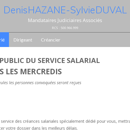
Denis HAZANE - Sylvie DUVAL
Mandataires Judiciaires Associés
RCS : 500.966.999
rié
Dirigeant
Créancier
PUBLIC DU SERVICE SALARIAL
S LES MERCREDIS
seules les personnes convoquées seront reçues
le service des créances salariales spécialement dédié pour vous, mettr
r votre dossier dans les meilleurs délais.