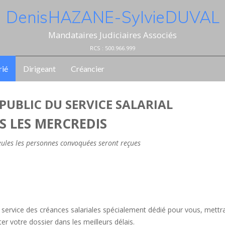
Denis HAZANE - Sylvie DUVAL
Mandataires Judiciaires Associés
RCS : 500.966.999
rié
Dirigeant
Créancier
PUBLIC DU SERVICE SALARIAL
S LES MERCREDIS
seules les personnes convoquées seront reçues
le service des créances salariales spécialement dédié pour vous, mettr
r votre dossier dans les meilleurs délais.