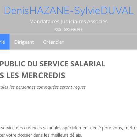
Denis HAZANE - Sylvie DUVAL
Mandataires Judiciaires Associés
RCS : 500.966.999
rié
Dirigeant
Créancier
PUBLIC DU SERVICE SALARIAL
S LES MERCREDIS
seules les personnes convoquées seront reçues
le service des créances salariales spécialement dédié pour vous, mettr
r votre dossier dans les meilleurs délais.