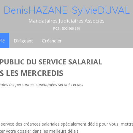
Denis HAZANE - Sylvie DUVAL
Mandataires Judiciaires Associés
RCS : 500.966.999
rié
Dirigeant
Créancier
PUBLIC DU SERVICE SALARIAL
S LES MERCREDIS
seules les personnes convoquées seront reçues
le service des créances salariales spécialement dédié pour vous, mettr
r votre dossier dans les meilleurs délais.