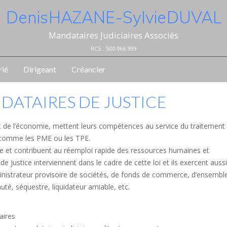
Denis HAZANE - Sylvie DUVAL
Mandataires Judiciaires Associés
RCS : 500.966.999
rié
Dirigeant
Créancier
NDATAIRES DE JUSTICE
et de l’économie, mettent leurs compétences au service du traitement
es comme les PME ou les TPE.
me et contribuent au réemploi rapide des ressources humaines et
 justice interviennent dans le cadre de cette loi et ils exercent aussi
dministrateur provisoire de sociétés, de fonds de commerce, d’ensembl
té, séquestre, liquidateur amiable, etc.
aires