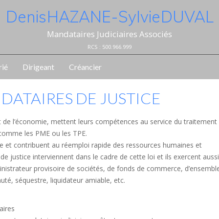
Denis HAZANE - Sylvie DUVAL
Mandataires Judiciaires Associés
RCS : 500.966.999
rié
Dirigeant
Créancier
NDATAIRES DE JUSTICE
et de l’économie, mettent leurs compétences au service du traitement
es comme les PME ou les TPE.
me et contribuent au réemploi rapide des ressources humaines et
 justice interviennent dans le cadre de cette loi et ils exercent aussi
dministrateur provisoire de sociétés, de fonds de commerce, d’ensembl
té, séquestre, liquidateur amiable, etc.
aires