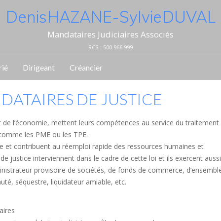
Denis HAZANE - Sylvie DUVAL
Mandataires Judiciaires Associés
RCS : 500.966.999
rié
Dirigeant
Créancier
NDATAIRES DE JUSTICE
et de l’économie, mettent leurs compétences au service du traitement
es comme les PME ou les TPE.
me et contribuent au réemploi rapide des ressources humaines et
 justice interviennent dans le cadre de cette loi et ils exercent aussi
dministrateur provisoire de sociétés, de fonds de commerce, d’ensembl
té, séquestre, liquidateur amiable, etc.
aires