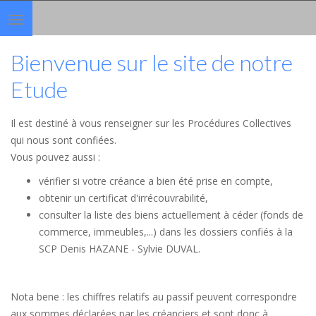
Toggle
navigation
Bienvenue sur le site de notre
Etude
Il est destiné à vous renseigner sur les Procédures Collectives
qui nous sont confiées.
Vous pouvez aussi :
vérifier si votre créance a bien été prise en compte,
obtenir un certificat d'irrécouvrabilité,
consulter la liste des biens actuellement à céder (fonds de
commerce, immeubles,...) dans les dossiers confiés à la
SCP Denis HAZANE - Sylvie DUVAL.
Nota bene : les chiffres relatifs au passif peuvent correspondre
aux sommes déclarées par les créanciers et sont donc à