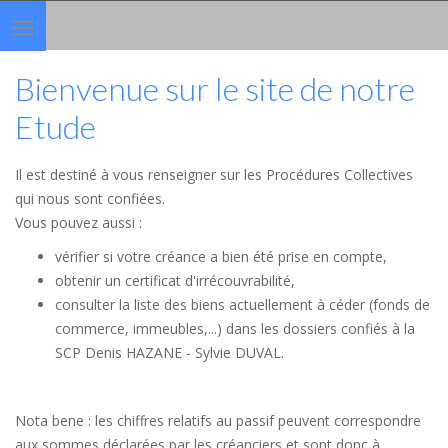
Toggle
navigation
Bienvenue sur le site de notre
Etude
Il est destiné à vous renseigner sur les Procédures Collectives
qui nous sont confiées.
Vous pouvez aussi :
vérifier si votre créance a bien été prise en compte,
obtenir un certificat d'irrécouvrabilité,
consulter la liste des biens actuellement à céder (fonds de
commerce, immeubles,...) dans les dossiers confiés à la
SCP Denis HAZANE - Sylvie DUVAL.
Nota bene : les chiffres relatifs au passif peuvent correspondre
aux sommes déclarées par les créanciers et sont donc à