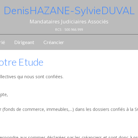
Denis HAZANE - Sylvie DUVAL
Mandataires Judiciaires Associés
RCS : 500.966.999
rié
Dirigeant
Créancier
notre Etude
llectives qui nous sont confiées.
mpte,
er (fonds de commerce, immeubles,...) dans les dossiers confiés à la 
orrespondre aux sommes déclarées par les créanciers et sont donc à p