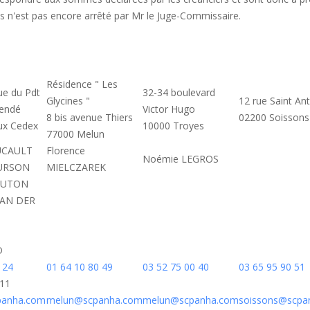
ces n'est pas encore arrêté par Mr le Juge-Commissaire.
Résidence " Les
ue du Pdt
32-34 boulevard
Glycines "
12 rue Saint An
lendé
Victor Hugo
8 bis avenue Thiers
02200 Soissons
ux Cedex
10000 Troyes
77000 Melun
OUCAULT
Florence
Noémie LEGROS
OURSON
MIELCZAREK
 LUTON
VAN DER
D
 24
01 64 10 80 49
03 52 75 00 40
03 65 95 90 51
.11
anha.com
melun@scpanha.com
melun@scpanha.com
soissons@scpa