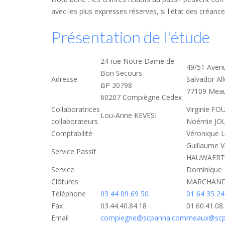
avec les plus expresses réserves, si l'état des créan
Présentation de l'étude
24 rue Notre Dame de
49/51 Aven
Bon Secours
Adresse
Salvador Al
BP 30798
77109 Mea
60207 Compiègne Cedex
Collaboratrices
Virginie F
Lou-Anne KEVESI
collaborateurs
Noémie J
Comptabilité
Véronique
Guillaume 
Service Passif
HAUWAERT
Service
Dominique
Clôtures
MARCHAN
Téléphone
03 44 09 69 50
01 64 35 24
Fax
03.44.40.84.18
01.60.41.08
Email
compiegne@scpanha.com
meaux@scp