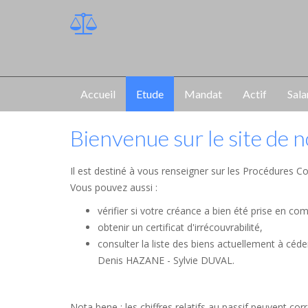
Accueil
Etude
Mandat
Actif
Sala
Bienvenue sur le site de 
Il est destiné à vous renseigner sur les Procédures Co
Vous pouvez aussi :
vérifier si votre créance a bien été prise en co
obtenir un certificat d'irrécouvrabilité,
consulter la liste des biens actuellement à céd
Denis HAZANE - Sylvie DUVAL.
Nota bene : les chiffres relatifs au passif peuvent c