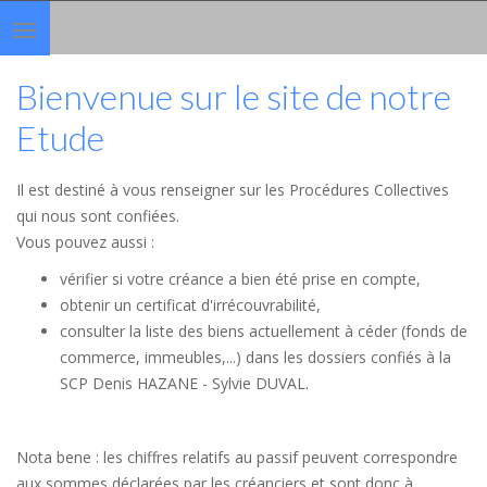
Toggle
navigation
Bienvenue sur le site de notre
Etude
Il est destiné à vous renseigner sur les Procédures Collectives
qui nous sont confiées.
Vous pouvez aussi :
vérifier si votre créance a bien été prise en compte,
obtenir un certificat d'irrécouvrabilité,
consulter la liste des biens actuellement à céder (fonds de
commerce, immeubles,...) dans les dossiers confiés à la
SCP Denis HAZANE - Sylvie DUVAL.
Nota bene : les chiffres relatifs au passif peuvent correspondre
aux sommes déclarées par les créanciers et sont donc à