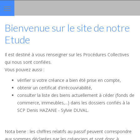
Toggle
navigation
Bienvenue sur le site de notre
Etude
Il est destiné à vous renseigner sur les Procédures Collectives
qui nous sont confiées.
Vous pouvez aussi :
vérifier si votre créance a bien été prise en compte,
obtenir un certificat d'irrécouvrabilité,
consulter la liste des biens actuellement à céder (fonds de
commerce, immeubles,...) dans les dossiers confiés à la
SCP Denis HAZANE - Sylvie DUVAL.
Nota bene : les chiffres relatifs au passif peuvent correspondre
aux sommes déclarées par les créanciers et sont donc à