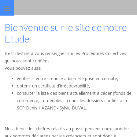
Toggle
navigation
Bienvenue sur le site de notre
Etude
Il est destiné à vous renseigner sur les Procédures Collectives
qui nous sont confiées.
Vous pouvez aussi :
vérifier si votre créance a bien été prise en compte,
obtenir un certificat d'irrécouvrabilité,
consulter la liste des biens actuellement à céder (fonds de
commerce, immeubles,...) dans les dossiers confiés à la
SCP Denis HAZANE - Sylvie DUVAL.
Nota bene : les chiffres relatifs au passif peuvent correspondre
aux sommes déclarées par les créanciers et sont donc à