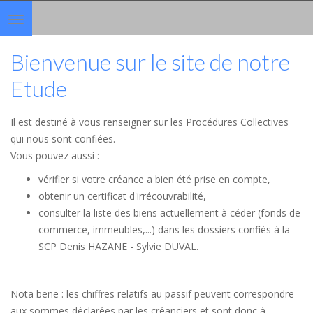
Toggle
navigation
Bienvenue sur le site de notre
Etude
Il est destiné à vous renseigner sur les Procédures Collectives
qui nous sont confiées.
Vous pouvez aussi :
vérifier si votre créance a bien été prise en compte,
obtenir un certificat d'irrécouvrabilité,
consulter la liste des biens actuellement à céder (fonds de
commerce, immeubles,...) dans les dossiers confiés à la
SCP Denis HAZANE - Sylvie DUVAL.
Nota bene : les chiffres relatifs au passif peuvent correspondre
aux sommes déclarées par les créanciers et sont donc à