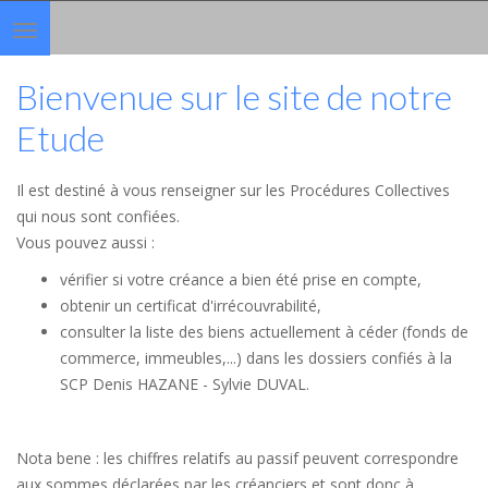
Toggle
navigation
Bienvenue sur le site de notre
Etude
Il est destiné à vous renseigner sur les Procédures Collectives
qui nous sont confiées.
Vous pouvez aussi :
vérifier si votre créance a bien été prise en compte,
obtenir un certificat d'irrécouvrabilité,
consulter la liste des biens actuellement à céder (fonds de
commerce, immeubles,...) dans les dossiers confiés à la
SCP Denis HAZANE - Sylvie DUVAL.
Nota bene : les chiffres relatifs au passif peuvent correspondre
aux sommes déclarées par les créanciers et sont donc à