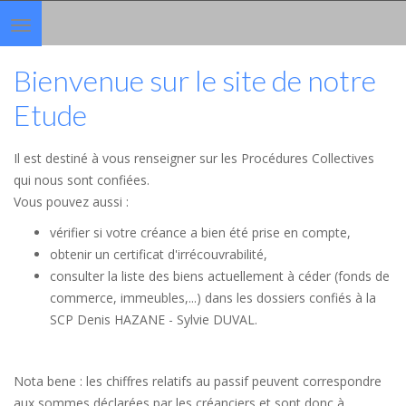
Toggle
navigation
Bienvenue sur le site de notre
Etude
Il est destiné à vous renseigner sur les Procédures Collectives
qui nous sont confiées.
Vous pouvez aussi :
vérifier si votre créance a bien été prise en compte,
obtenir un certificat d'irrécouvrabilité,
consulter la liste des biens actuellement à céder (fonds de
commerce, immeubles,...) dans les dossiers confiés à la
SCP Denis HAZANE - Sylvie DUVAL.
Nota bene : les chiffres relatifs au passif peuvent correspondre
aux sommes déclarées par les créanciers et sont donc à