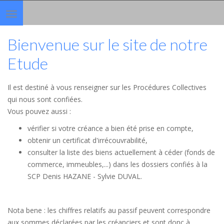
Toggle
navigation
Bienvenue sur le site de notre
Etude
Il est destiné à vous renseigner sur les Procédures Collectives
qui nous sont confiées.
Vous pouvez aussi :
vérifier si votre créance a bien été prise en compte,
obtenir un certificat d'irrécouvrabilité,
consulter la liste des biens actuellement à céder (fonds de
commerce, immeubles,...) dans les dossiers confiés à la
SCP Denis HAZANE - Sylvie DUVAL.
Nota bene : les chiffres relatifs au passif peuvent correspondre
aux sommes déclarées par les créanciers et sont donc à