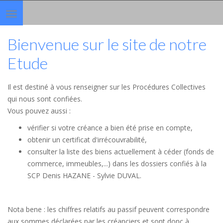
Toggle
navigation
Bienvenue sur le site de notre
Etude
Il est destiné à vous renseigner sur les Procédures Collectives
qui nous sont confiées.
Vous pouvez aussi :
vérifier si votre créance a bien été prise en compte,
obtenir un certificat d'irrécouvrabilité,
consulter la liste des biens actuellement à céder (fonds de
commerce, immeubles,...) dans les dossiers confiés à la
SCP Denis HAZANE - Sylvie DUVAL.
Nota bene : les chiffres relatifs au passif peuvent correspondre
aux sommes déclarées par les créanciers et sont donc à