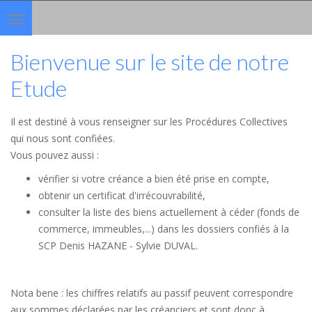
Toggle
navigation
Bienvenue sur le site de notre
Etude
Il est destiné à vous renseigner sur les Procédures Collectives
qui nous sont confiées.
Vous pouvez aussi :
vérifier si votre créance a bien été prise en compte,
obtenir un certificat d'irrécouvrabilité,
consulter la liste des biens actuellement à céder (fonds de
commerce, immeubles,...) dans les dossiers confiés à la
SCP Denis HAZANE - Sylvie DUVAL.
Nota bene : les chiffres relatifs au passif peuvent correspondre
aux sommes déclarées par les créanciers et sont donc à