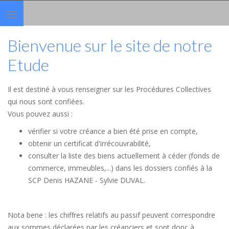
Toggle
navigation
Bienvenue sur le site de notre
Etude
Il est destiné à vous renseigner sur les Procédures Collectives
qui nous sont confiées.
Vous pouvez aussi :
vérifier si votre créance a bien été prise en compte,
obtenir un certificat d'irrécouvrabilité,
consulter la liste des biens actuellement à céder (fonds de
commerce, immeubles,...) dans les dossiers confiés à la
SCP Denis HAZANE - Sylvie DUVAL.
Nota bene : les chiffres relatifs au passif peuvent correspondre
aux sommes déclarées par les créanciers et sont donc à