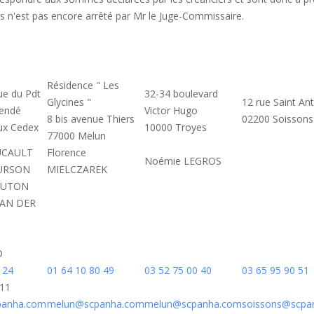
ces n'est pas encore arrêté par Mr le Juge-Commissaire.
Résidence " Les
ue du Pdt
32-34 boulevard
Glycines "
12 rue Saint An
lendé
Victor Hugo
8 bis avenue Thiers
02200 Soissons
ux Cedex
10000 Troyes
77000 Melun
OUCAULT
Florence
Noémie LEGROS
OURSON
MIELCZAREK
 LUTON
VAN DER
D
 24
01 64 10 80 49
03 52 75 00 40
03 65 95 90 51
.11
anha.com
melun@scpanha.com
melun@scpanha.com
soissons@scpa