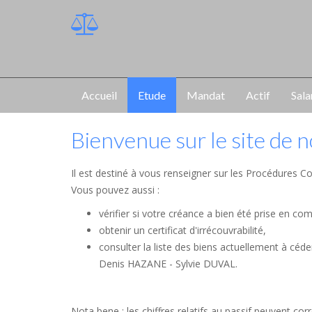
Accueil
Etude
Mandat
Actif
Sala
Bienvenue sur le site de 
Il est destiné à vous renseigner sur les Procédures Co
Vous pouvez aussi :
vérifier si votre créance a bien été prise en co
obtenir un certificat d'irrécouvrabilité,
consulter la liste des biens actuellement à céd
Denis HAZANE - Sylvie DUVAL.
Nota bene : les chiffres relatifs au passif peuvent c