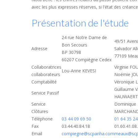
avec les plus expresses réserves, si l'état des créan
Présentation de l'étude
24 rue Notre Dame de
49/51 Aven
Bon Secours
Adresse
Salvador Al
BP 30798
77109 Mea
60207 Compiègne Cedex
Collaboratrices
Virginie F
Lou-Anne KEVESI
collaborateurs
Noémie J
Comptabilité
Véronique
Guillaume 
Service Passif
HAUWAERT
Service
Dominique
Clôtures
MARCHAN
Téléphone
03 44 09 69 50
01 64 35 24
Fax
03.44.40.84.18
01.60.41.08
Email
compiegne@scpanha.com
meaux@scp