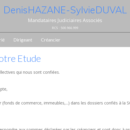
Denis HAZANE - Sylvie DUVAL
Mandataires Judiciaires Associés
RCS : 500.966.999
rié
Dirigeant
Créancier
notre Etude
llectives qui nous sont confiées.
mpte,
er (fonds de commerce, immeubles,...) dans les dossiers confiés à la 
orrespondre aux sommes déclarées par les créanciers et sont donc à p