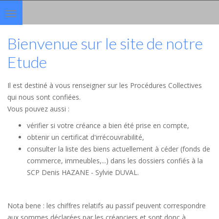
Toggle
navigation
Bienvenue sur le site de notre
Etude
Il est destiné à vous renseigner sur les Procédures Collectives
qui nous sont confiées.
Vous pouvez aussi :
vérifier si votre créance a bien été prise en compte,
obtenir un certificat d'irrécouvrabilité,
consulter la liste des biens actuellement à céder (fonds de
commerce, immeubles,...) dans les dossiers confiés à la
SCP Denis HAZANE - Sylvie DUVAL.
Nota bene : les chiffres relatifs au passif peuvent correspondre
aux sommes déclarées par les créanciers et sont donc à