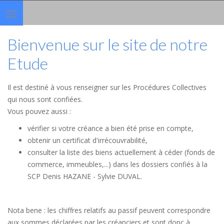
Toggle
navigation
Bienvenue sur le site de notre
Etude
Il est destiné à vous renseigner sur les Procédures Collectives
qui nous sont confiées.
Vous pouvez aussi :
vérifier si votre créance a bien été prise en compte,
obtenir un certificat d'irrécouvrabilité,
consulter la liste des biens actuellement à céder (fonds de
commerce, immeubles,...) dans les dossiers confiés à la
SCP Denis HAZANE - Sylvie DUVAL.
Nota bene : les chiffres relatifs au passif peuvent correspondre
aux sommes déclarées par les créanciers et sont donc à