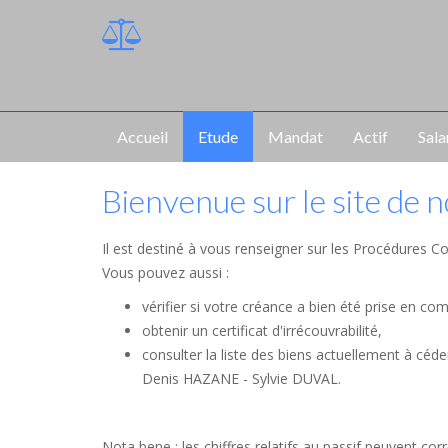
Accueil
Etude
Mandat
Actif
Sala
Bienvenue sur le site de 
Il est destiné à vous renseigner sur les Procédures Co
Vous pouvez aussi :
vérifier si votre créance a bien été prise en co
obtenir un certificat d'irrécouvrabilité,
consulter la liste des biens actuellement à céd
Denis HAZANE - Sylvie DUVAL.
Nota bene : les chiffres relatifs au passif peuvent c