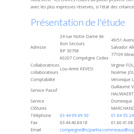
avec les plus expresses réserves, si l'état des créan
Présentation de l'étude
24 rue Notre Dame de
49/51 Aven
Bon Secours
Adresse
Salvador Al
BP 30798
77109 Mea
60207 Compiègne Cedex
Collaboratrices
Virginie F
Lou-Anne KEVESI
collaborateurs
Noémie J
Comptabilité
Véronique
Guillaume 
Service Passif
HAUWAERT
Service
Dominique
Clôtures
MARCHAN
Téléphone
03 44 09 69 50
01 64 35 24
Fax
03.44.40.84.18
01.60.41.08
Email
compiegne@scpanha.com
meaux@scp