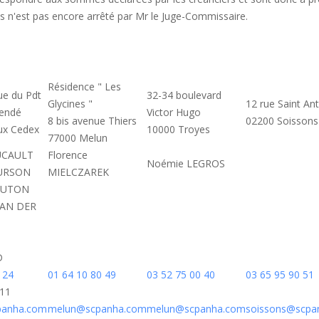
ces n'est pas encore arrêté par Mr le Juge-Commissaire.
Résidence " Les
ue du Pdt
32-34 boulevard
Glycines "
12 rue Saint An
lendé
Victor Hugo
8 bis avenue Thiers
02200 Soissons
ux Cedex
10000 Troyes
77000 Melun
OUCAULT
Florence
Noémie LEGROS
OURSON
MIELCZAREK
 LUTON
VAN DER
D
 24
01 64 10 80 49
03 52 75 00 40
03 65 95 90 51
.11
anha.com
melun@scpanha.com
melun@scpanha.com
soissons@scpa