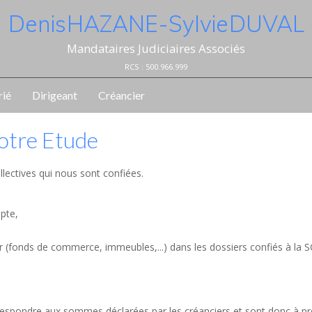
Denis HAZANE - Sylvie DUVAL
Mandataires Judiciaires Associés
RCS : 500.966.999
rié
Dirigeant
Créancier
notre Etude
llectives qui nous sont confiées.
mpte,
er (fonds de commerce, immeubles,...) dans les dossiers confiés à la 
orrespondre aux sommes déclarées par les créanciers et sont donc à p