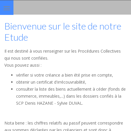
Toggle
navigation
Bienvenue sur le site de notre
Etude
Il est destiné à vous renseigner sur les Procédures Collectives
qui nous sont confiées.
Vous pouvez aussi :
vérifier si votre créance a bien été prise en compte,
obtenir un certificat d'irrécouvrabilité,
consulter la liste des biens actuellement à céder (fonds de
commerce, immeubles,...) dans les dossiers confiés à la
SCP Denis HAZANE - Sylvie DUVAL.
Nota bene : les chiffres relatifs au passif peuvent correspondre
aux sommes déclarées par les créanciers et sont donc à