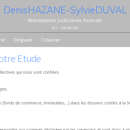
Denis HAZANE - Sylvie DUVAL
Mandataires Judiciaires Associés
RCS : 500.966.999
rié
Dirigeant
Créancier
notre Etude
llectives qui nous sont confiées.
mpte,
er (fonds de commerce, immeubles,...) dans les dossiers confiés à la 
orrespondre aux sommes déclarées par les créanciers et sont donc à p