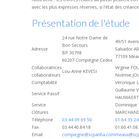
avec les plus expresses réserves, si l'état des créan
Présentation de l'étude
24 rue Notre Dame de
49/51 Aven
Bon Secours
Adresse
Salvador Al
BP 30798
77109 Mea
60207 Compiègne Cedex
Collaboratrices
Virginie F
Lou-Anne KEVESI
collaborateurs
Noémie J
Comptabilité
Véronique
Guillaume 
Service Passif
HAUWAERT
Service
Dominique
Clôtures
MARCHAN
Téléphone
03 44 09 69 50
01 64 35 24
Fax
03.44.40.84.18
01.60.41.08
Email
compiegne@scpanha.com
meaux@scp