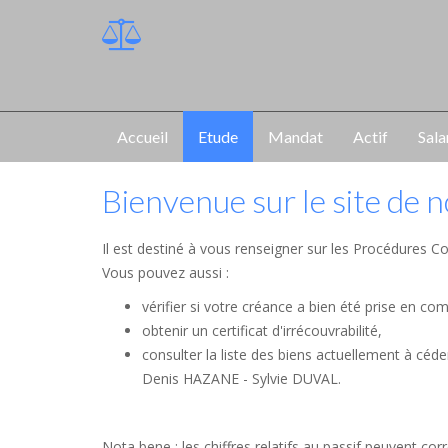
Accueil
Etude
Mandat
Actif
Sala
Bienvenue sur le site de 
Il est destiné à vous renseigner sur les Procédures Co
Vous pouvez aussi :
vérifier si votre créance a bien été prise en co
obtenir un certificat d'irrécouvrabilité,
consulter la liste des biens actuellement à céd
Denis HAZANE - Sylvie DUVAL.
Nota bene : les chiffres relatifs au passif peuvent c