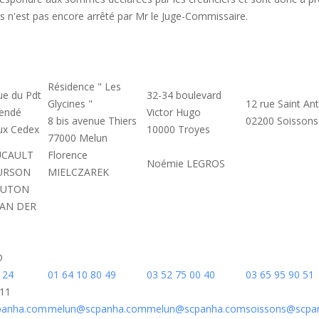
ces n'est pas encore arrêté par Mr le Juge-Commissaire.
Résidence " Les
ue du Pdt
32-34 boulevard
Glycines "
12 rue Saint An
lendé
Victor Hugo
8 bis avenue Thiers
02200 Soissons
ux Cedex
10000 Troyes
77000 Melun
OUCAULT
Florence
Noémie LEGROS
OURSON
MIELCZAREK
 LUTON
VAN DER
D
 24
01 64 10 80 49
03 52 75 00 40
03 65 95 90 51
.11
anha.com
melun@scpanha.com
melun@scpanha.com
soissons@scpa