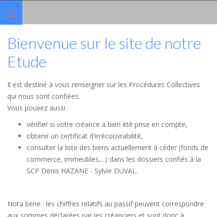
Toggle
navigation
Bienvenue sur le site de notre
Etude
Il est destiné à vous renseigner sur les Procédures Collectives
qui nous sont confiées.
Vous pouvez aussi :
vérifier si votre créance a bien été prise en compte,
obtenir un certificat d'irrécouvrabilité,
consulter la liste des biens actuellement à céder (fonds de
commerce, immeubles,...) dans les dossiers confiés à la
SCP Denis HAZANE - Sylvie DUVAL.
Nota bene : les chiffres relatifs au passif peuvent correspondre
aux sommes déclarées par les créanciers et sont donc à