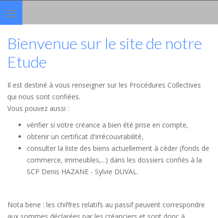
Toggle
navigation
Bienvenue sur le site de notre
Etude
Il est destiné à vous renseigner sur les Procédures Collectives
qui nous sont confiées.
Vous pouvez aussi :
vérifier si votre créance a bien été prise en compte,
obtenir un certificat d'irrécouvrabilité,
consulter la liste des biens actuellement à céder (fonds de
commerce, immeubles,...) dans les dossiers confiés à la
SCP Denis HAZANE - Sylvie DUVAL.
Nota bene : les chiffres relatifs au passif peuvent correspondre
aux sommes déclarées par les créanciers et sont donc à