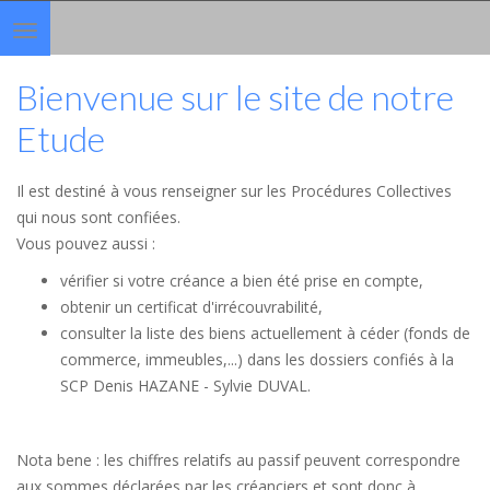
Toggle
navigation
Bienvenue sur le site de notre
Etude
Il est destiné à vous renseigner sur les Procédures Collectives
qui nous sont confiées.
Vous pouvez aussi :
vérifier si votre créance a bien été prise en compte,
obtenir un certificat d'irrécouvrabilité,
consulter la liste des biens actuellement à céder (fonds de
commerce, immeubles,...) dans les dossiers confiés à la
SCP Denis HAZANE - Sylvie DUVAL.
Nota bene : les chiffres relatifs au passif peuvent correspondre
aux sommes déclarées par les créanciers et sont donc à