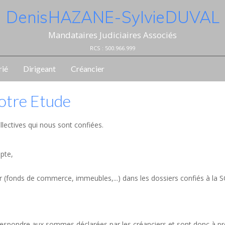
Denis HAZANE - Sylvie DUVAL
Mandataires Judiciaires Associés
RCS : 500.966.999
rié
Dirigeant
Créancier
notre Etude
llectives qui nous sont confiées.
mpte,
er (fonds de commerce, immeubles,...) dans les dossiers confiés à la 
orrespondre aux sommes déclarées par les créanciers et sont donc à p