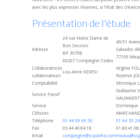
avec les plus expresses réserves, si l'état des créan
Présentation de l'étude
24 rue Notre Dame de
49/51 Aven
Bon Secours
Adresse
Salvador Al
BP 30798
77109 Mea
60207 Compiègne Cedex
Collaboratrices
Virginie F
Lou-Anne KEVESI
collaborateurs
Noémie J
Comptabilité
Véronique
Guillaume 
Service Passif
HAUWAERT
Service
Dominique
Clôtures
MARCHAN
Téléphone
03 44 09 69 50
01 64 35 24
Fax
03.44.40.84.18
01.60.41.08
Email
compiegne@scpanha.com
meaux@scp