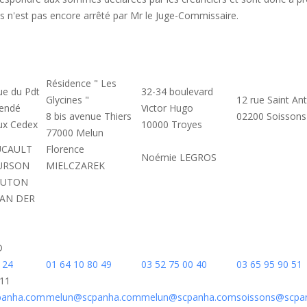
ces n'est pas encore arrêté par Mr le Juge-Commissaire.
Résidence " Les
ue du Pdt
32-34 boulevard
Glycines "
12 rue Saint An
lendé
Victor Hugo
8 bis avenue Thiers
02200 Soissons
ux Cedex
10000 Troyes
77000 Melun
OUCAULT
Florence
Noémie LEGROS
OURSON
MIELCZAREK
 LUTON
VAN DER
D
 24
01 64 10 80 49
03 52 75 00 40
03 65 95 90 51
.11
anha.com
melun@scpanha.com
melun@scpanha.com
soissons@scpa