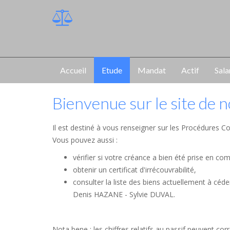
Accueil
Etude
Mandat
Actif
Sala
Bienvenue sur le site de 
Il est destiné à vous renseigner sur les Procédures Co
Vous pouvez aussi :
vérifier si votre créance a bien été prise en co
obtenir un certificat d'irrécouvrabilité,
consulter la liste des biens actuellement à céd
Denis HAZANE - Sylvie DUVAL.
Nota bene : les chiffres relatifs au passif peuvent c