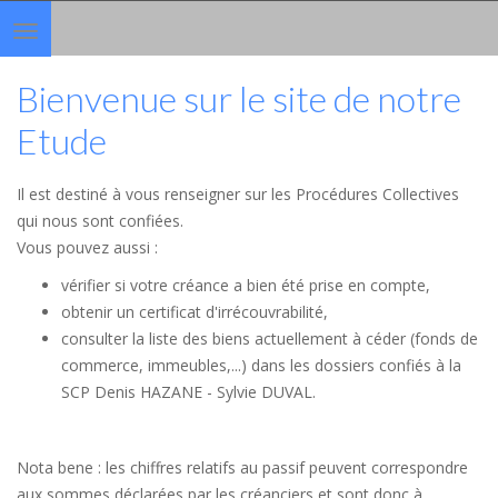
Toggle
navigation
Bienvenue sur le site de notre
Etude
Il est destiné à vous renseigner sur les Procédures Collectives
qui nous sont confiées.
Vous pouvez aussi :
vérifier si votre créance a bien été prise en compte,
obtenir un certificat d'irrécouvrabilité,
consulter la liste des biens actuellement à céder (fonds de
commerce, immeubles,...) dans les dossiers confiés à la
SCP Denis HAZANE - Sylvie DUVAL.
Nota bene : les chiffres relatifs au passif peuvent correspondre
aux sommes déclarées par les créanciers et sont donc à