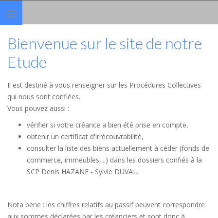
Toggle
navigation
Bienvenue sur le site de notre
Etude
Il est destiné à vous renseigner sur les Procédures Collectives
qui nous sont confiées.
Vous pouvez aussi :
vérifier si votre créance a bien été prise en compte,
obtenir un certificat d'irrécouvrabilité,
consulter la liste des biens actuellement à céder (fonds de
commerce, immeubles,...) dans les dossiers confiés à la
SCP Denis HAZANE - Sylvie DUVAL.
Nota bene : les chiffres relatifs au passif peuvent correspondre
aux sommes déclarées par les créanciers et sont donc à