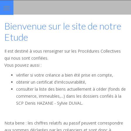
Toggle
navigation
Bienvenue sur le site de notre
Etude
Il est destiné à vous renseigner sur les Procédures Collectives
qui nous sont confiées.
Vous pouvez aussi :
vérifier si votre créance a bien été prise en compte,
obtenir un certificat d'irrécouvrabilité,
consulter la liste des biens actuellement à céder (fonds de
commerce, immeubles,...) dans les dossiers confiés à la
SCP Denis HAZANE - Sylvie DUVAL.
Nota bene : les chiffres relatifs au passif peuvent correspondre
aux sommes déclarées par les créanciers et sont donc à