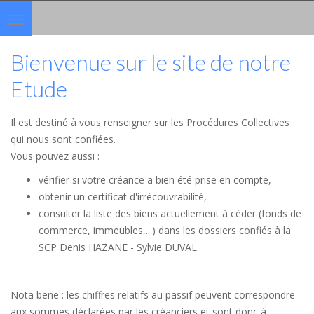
Toggle
navigation
Bienvenue sur le site de notre
Etude
Il est destiné à vous renseigner sur les Procédures Collectives
qui nous sont confiées.
Vous pouvez aussi :
vérifier si votre créance a bien été prise en compte,
obtenir un certificat d'irrécouvrabilité,
consulter la liste des biens actuellement à céder (fonds de
commerce, immeubles,...) dans les dossiers confiés à la
SCP Denis HAZANE - Sylvie DUVAL.
Nota bene : les chiffres relatifs au passif peuvent correspondre
aux sommes déclarées par les créanciers et sont donc à