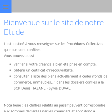
Toggle
navigation
Bienvenue sur le site de notre
Etude
Il est destiné à vous renseigner sur les Procédures Collectives
qui nous sont confiées.
Vous pouvez aussi :
vérifier si votre créance a bien été prise en compte,
obtenir un certificat d'irrécouvrabilité,
consulter la liste des biens actuellement à céder (fonds de
commerce, immeubles,...) dans les dossiers confiés à la
SCP Denis HAZANE - Sylvie DUVAL.
Nota bene : les chiffres relatifs au passif peuvent correspondre
aux sommes déclarées par les créanciers et sont donc à